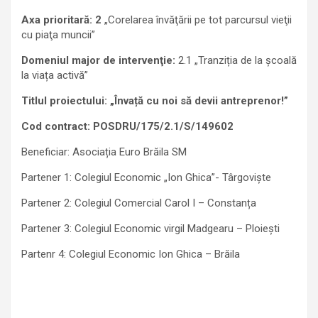
Axa prioritară: 2
„Corelarea învăţării pe tot parcursul vieţii
cu piaţa muncii”
Domeniul major de intervenţie:
2.1 „Tranziția de la școală
la viața activă”
Titlul proiectului: „Învață cu noi să devii antreprenor!”
Cod contract: POSDRU/175/2.1/S/149602
Beneficiar: Asociația Euro Brăila SM
Partener 1: Colegiul Economic „Ion Ghica”- Târgoviște
Partener 2: Colegiul Comercial Carol I – Constanța
Partener 3: Colegiul Economic virgil Madgearu – Ploiești
Partenr 4: Colegiul Economic Ion Ghica – Brăila