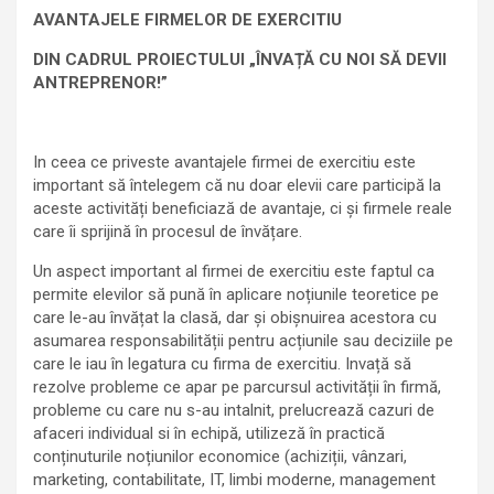
AVANTAJELE FIRMELOR DE EXERCITIU
DIN CADRUL PROIECTULUI
„ÎNVAȚĂ CU NOI SĂ DEVII
ANTREPRENOR!”
In ceea ce priveste avantajele firmei de exercitiu este
important să întelegem că nu doar elevii care participă la
aceste activități beneficiază de avantaje, ci și firmele reale
care îi sprijină în procesul de învățare.
Un aspect important al firmei de exercitiu este faptul ca
permite elevilor să pună în aplicare noțiunile teoretice pe
care le-au învățat la clasă, dar și obișnuirea acestora cu
asumarea responsabilității pentru acțiunile sau deciziile pe
care le iau în legatura cu firma de exercitiu. Invață să
rezolve probleme ce apar pe parcursul activității în firmă,
probleme cu care nu s-au intalnit, prelucrează cazuri de
afaceri individual si în echipă, utilizeză în practică
conținuturile noțiunilor economice (achiziții, vânzari,
marketing, contabilitate, IT, limbi moderne, management