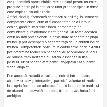
etc.), identifică oportunitățile ivite pe piață pentru anumite
produse, participă la derularea unor procese tipice în firme,
care copieză situațiile reale.
Astfel, elevii își formează deprinderi și abilități, își însușesc
competențe cheie, cum ar fi capacitatea de a lucra în
echipă, gândire interdisciplinară, competențe de
comunicare și relaționare instituțională. Cu toate acestea,
obțin abilități profesionale, o flexibilitate necesară pe piața
muncii și pot descoperi o afinitate față de un anumit loc de
muncă. Competențele obtinute în cadrul firmelor de exrcițiu
pot determina reducerea perioadei de acomodare la locul
de muncă, familiarizarea cu sarcinile înscrise în fișa
postului, lucru benefic atât pentru angajatori cât și pentru
viitorii angajati.
Prin această metodă elevul este instruit într-un cadru
atractiv, creativ și interactiv și participă voluntar și motivat
la propria formare, se adaptează rapid la cerințele mediului
de afaceri, se dezvoltă personal, fiind motivat, hotarât si
ambițios.