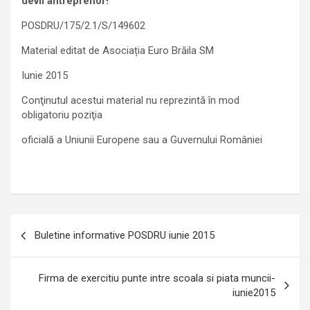
devii antreprenor!
POSDRU/175/2.1/S/149602
Material editat de Asociația Euro Brăila SM
Iunie 2015
Conţinutul acestui material nu reprezintă în mod
obligatoriu poziţia
oficială a Uniunii Europene sau a Guvernului României
Navigare
Buletine informative POSDRU iunie 2015
în
articole
Firma de exercitiu punte intre scoala si piata muncii-
iunie2015