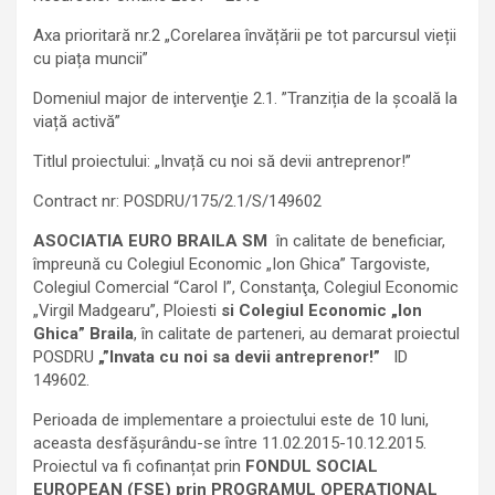
Axa prioritară nr.2 „Corelarea învățării pe tot parcursul vieții
cu piața muncii”
Domeniul major de intervenţie 2.1. ”Tranziția de la școală la
viață activă”
Titlul proiectului: „Invață cu noi să devii antreprenor!”
Contract nr: POSDRU/175/2.1/S/149602
ASOCIATIA EURO BRAILA SM
în calitate de beneficiar,
împreună cu Colegiul Economic „Ion Ghica” Targoviste,
Colegiul Comercial “Carol I”, Constanţa, Colegiul Economic
„Virgil Madgearu”, Ploiesti
si Colegiul Economic „Ion
Ghica” Braila
, în calitate de parteneri, au demarat proiectul
POSDRU
„”Invata cu noi sa devii antreprenor!”
ID
149602.
Perioada de implementare a proiectului este de 10 luni,
aceasta desfășurându-se între 11.02.2015-10.12.2015.
Proiectul va fi cofinanțat prin
FONDUL SOCIAL
EUROPEAN (FSE) prin PROGRAMUL OPERAȚIONAL