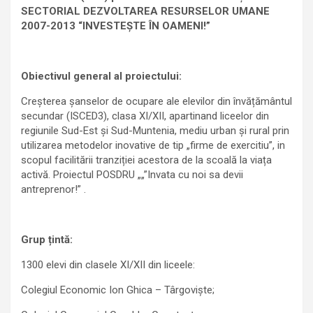
SECTORIAL DEZVOLTAREA RESURSELOR UMANE
2007-2013 “INVESTEȘTE ÎN OAMENI!”
Obiectivul general al proiectului:
Creșterea șanselor de ocupare ale elevilor din învățământul
secundar (ISCED3), clasa XI/XII, apartinand liceelor din
regiunile Sud-Est și Sud-Muntenia, mediu urban și rural prin
utilizarea metodelor inovative de tip „firme de exercitiu”, in
scopul facilitării tranziției acestora de la scoală la viața
activă. Proiectul POSDRU „„”Invata cu noi sa devii
antreprenor!” .
Grup țintă:
1300 elevi din clasele XI/XII din liceele:
Colegiul Economic Ion Ghica – Târgoviște;