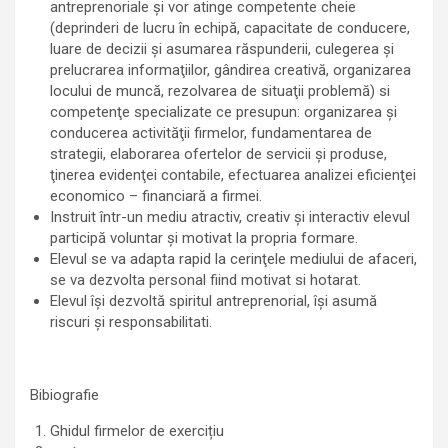
antreprenoriale şi vor atinge competente cheie
(deprinderi de lucru în echipă, capacitate de conducere,
luare de decizii şi asumarea răspunderii, culegerea şi
prelucrarea informaţiilor, gândirea creativă, organizarea
locului de muncă, rezolvarea de situaţii problemă) si
competenţe specializate ce presupun: organizarea şi
conducerea activităţii firmelor, fundamentarea de
strategii, elaborarea ofertelor de servicii şi produse,
ţinerea evidenţei contabile, efectuarea analizei eficienţei
economico – financiară a firmei.
Instruit într-un mediu atractiv, creativ şi interactiv elevul
participă voluntar şi motivat la propria formare.
Elevul se va adapta rapid la cerinţele mediului de afaceri,
se va dezvolta personal fiind motivat si hotarat.
Elevul îşi dezvoltă spiritul antreprenorial, îşi asumă
riscuri şi responsabilitati.
Bibiografie
Ghidul firmelor de exercițiu