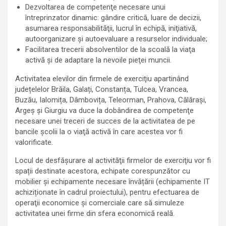
Dezvoltarea de competenţe necesare unui
întreprinzator dinamic: gândire critică, luare de decizii,
asumarea responsabilităţii, lucrul în echipă, iniţiativă,
autoorganizare şi autoevaluare a resurselor individuale;
Facilitarea trecerii absolventilor de la scoală la viaţa
activă şi de adaptare la nevoile pieţei muncii.
Activitatea elevilor din firmele de exerciţiu apartinând
județelelor Brăila, Galați, Constanța, Tulcea, Vrancea,
Buzău, Ialomița, Dâmbovița, Teleorman, Prahova, Călărași,
Argeș și Giurgiu va duce la dobândirea de competenţe
necesare unei treceri de succes de la activitatea de pe
bancile şcolii la o viaţă activă în care acestea vor fi
valorificate.
Locul de desfăşurare al activităţii firmelor de exerciţiu vor fi
spații destinate acestora, echipate corespunzător cu
mobilier și echipamente necesare învățării (echipamente IT
achiziționate în cadrul proiectului), pentru efectuarea de
operaţii economice şi comerciale care să simuleze
activitatea unei firme din sfera economică reală.