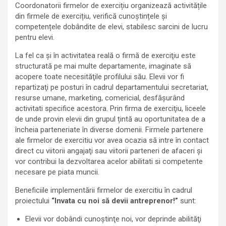
Coordonatorii firmelor de exercițiu organizează activitățile
din firmele de exercițiu, verifică cunoștințele și
competențele dobândite de elevi, stabilesc sarcini de lucru
pentru elevi.
La fel ca şi în activitatea reală o firmă de exerciţiu este
structurată pe mai multe departamente, imaginate să
acopere toate necesităţile profilului său. Elevii vor fi
repartizaţi pe posturi în cadrul departamentului secretariat,
resurse umane, marketing, comericial, desfăşurând
activitati specifice acestora. Prin firma de exerciţiu, liceele
de unde provin elevii din grupul țintă au oportunitatea de a
încheia parteneriate în diverse domenii. Firmele partenere
ale firmelor de exercitiu vor avea ocazia să intre în contact
direct cu viitorii angajaţi sau viitorii parteneri de afaceri şi
vor contribui la dezvoltarea acelor abilitati si competente
necesare pe piata muncii.
Beneficiile implementării firmelor de exercitiu în cadrul
proiectului
“Invata cu noi să devii antreprenor!”
sunt:
Elevii vor dobândi cunoştinţe noi, vor deprinde abilităţi