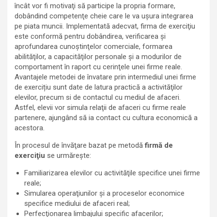
încât vor fi motivaţi să participe la propria formare,
dobândind competenţe cheie care le va uşura integrarea
pe piata muncii. Implementată adecvat, firma de exerciţiu
este conformă pentru dobândirea, verificarea şi
aprofundarea cunoştinţelor comerciale, formarea
abilităţilor, a capacităţilor personale şi a modurilor de
comportament în raport cu cerinţele unei firme reale.
Avantajele metodei de învatare prin intermediul unei firme
de exercițiu sunt date de latura practică a activităţilor
elevilor, precum si de contactul cu mediul de afaceri.
Astfel, elevii vor simula relaţii de afaceri cu firme reale
partenere, ajungând să ia contact cu cultura economică a
acestora.
În procesul de învăţare bazat pe metodă
firmă de
exerciţiu
se urmăreşte:
Familiarizarea elevilor cu activităţile specifice unei firme
reale;
Simularea operaţiunilor şi a proceselor economice
specifice mediului de afaceri real;
Perfecţionarea limbajului specific afacerilor;