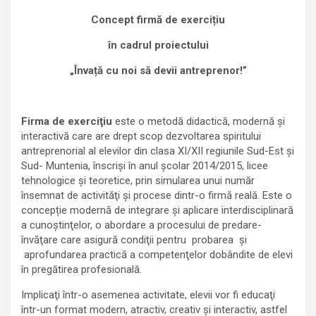
Concept firmă de exercițiu
în cadrul proiectului
„
Învață cu noi să devii antreprenor!”
Firma de exerciţiu
este o metodă didactică, modernă şi
interactivă care are drept scop dezvoltarea spiritului
antreprenorial al elevilor din clasa XI/XII regiunile Sud-Est și
Sud- Muntenia, înscriși în anul școlar 2014/2015, licee
tehnologice și teoretice, prin simularea unui număr
însemnat de activităţi şi procese dintr-o firmă reală. Este o
concepție modernă de integrare şi aplicare interdisciplinară
a cunoştinţelor, o abordare a procesului de predare-
învăţare care asigură condiţii pentru probarea şi
aprofundarea practică a competenţelor dobândite de elevi
în pregătirea profesională.
Implicaţi într-o asemenea activitate, elevii vor fi educaţi
într-un format modern, atractiv, creativ şi interactiv, astfel