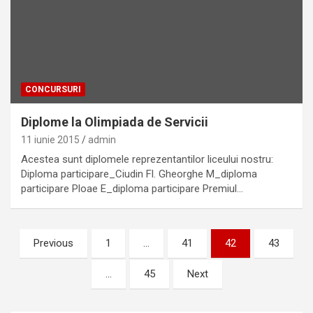
CONCURSURI
Diplome la Olimpiada de Servicii
11 iunie 2015
admin
Acestea sunt diplomele reprezentantilor liceului nostru:
Diploma participare_Ciudin Fl. Gheorghe M_diploma
participare Ploae E_diploma participare Premiul…
Paginație
Previous
1
…
41
42
43
articole
…
45
Next