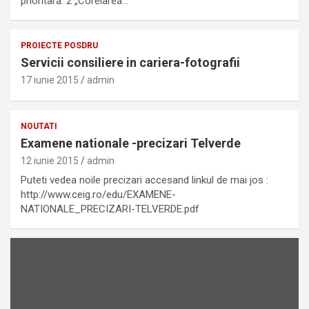
prioritară: 2 „Corelarea…
PROIECTE POSDRU
Servicii consiliere in cariera-fotografii
17 iunie 2015
admin
NOUTATI
Examene nationale -precizari Telverde
12 iunie 2015
admin
Puteti vedea noile precizari accesand linkul de mai jos :
http://www.ceig.ro/edu/EXAMENE-
NATIONALE_PRECIZARI-TELVERDE.pdf