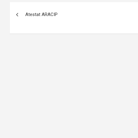
Navigare
Atestat ARACIP
în
articole