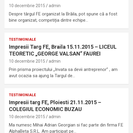
10 decembrie 2015
admin
Despre târgul FE organizat la Brăila, pot spune că a fost
bine organizat, competiția dintre echipe…
TESTIMONIALE
Impresii Targ FE, Braila 15.11.2015 – LICEUL
TEORETIC „GEORGE VALSAN” FAUREI
10 decembrie 2015
admin
Prin prisma proiectului „Invata sa devii antreprenor” , am
avut ocazia sa ajung la Targul de…
TESTIMONIALE
Impresii targ FE, Ploiesti 21.11.2015 –
COLEGIUL ECONOMIC BUZAU
10 decembrie 2015
admin
Ma numesc Mihai Adrian Georgian si fac parte din firma F.E
AlphaBeta S.R.L. Am participat pe…