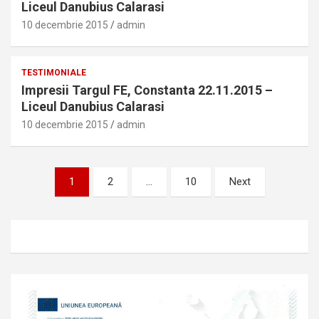
Liceul Danubius Calarasi
10 decembrie 2015
admin
TESTIMONIALE
Impresii Targul FE, Constanta 22.11.2015 –
Liceul Danubius Calarasi
10 decembrie 2015
admin
Paginație
1
2
…
10
Next
articole