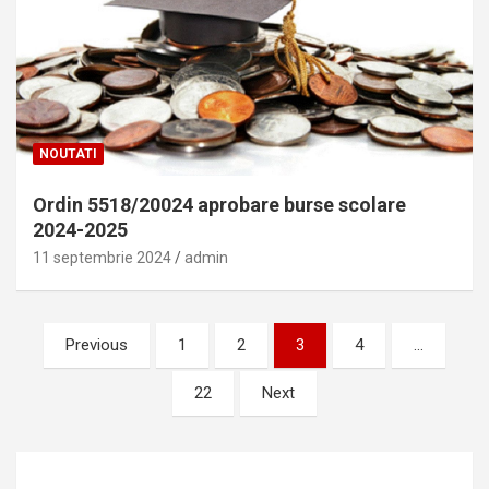
NOUTATI
Ordin 5518/20024 aprobare burse scolare
2024-2025
11 septembrie 2024
admin
Paginație
Previous
1
2
3
4
…
articole
22
Next