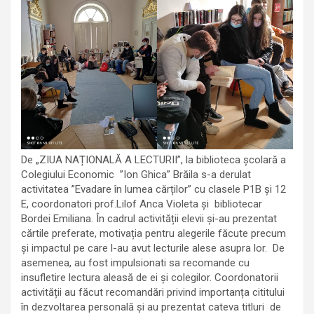
De „ZIUA NAȚIONALĂ A LECTURII”, la biblioteca școlară a
Colegiului Economic ”Ion Ghica” Brăila s-a derulat
activitatea ”Evadare în lumea cărților” cu clasele P1B și 12
E, coordonatori prof.Lilof Anca Violeta și bibliotecar
Bordei Emiliana. În cadrul activității elevii și-au prezentat
cărtile preferate, motivația pentru alegerile făcute precum
și impactul pe care l-au avut lecturile alese asupra lor. De
asemenea, au fost impulsionati sa recomande cu
insufletire lectura aleasă de ei și colegilor. Coordonatorii
activității au făcut recomandări privind importanța cititului
în dezvoltarea personală și au prezentat cateva titluri de