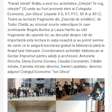
“Panait Istrati” Brăila, a avut loc activitatea „Citește! Te rog,
citește!” (II) unde au fost prezenți elevi ai Colegiului
Economic „Ion Ghica” (clasele X D, X F, P1C, XII A și XII C).
Tinerii au lecturat fragmente din „Exerciții de echilibru”, de
Tudor Chirilă, au vizionat scurte videoclipuri în care
scriitoarele Angela Burtea și Laura Hartte au citit
fragmente din operele lor, au discutat despre cât de
importantă este lectura în viața noastră și au primit semne
de carte ce le asigură înscrierea gratuit la bibliotecă până la
finalul lunii februarie. Coordonatorii activității: bibliotecari ai
Secției Împrumut pentru adulți și profesorii: Antoneta
Streche, Elena Dorina Cioranu, Claudia Constantin, Cătălin
Istrate, Camelia Istrate-director, Daniel Lepădatu- director
adjunct Colegiul Economic “Ion Ghica”.