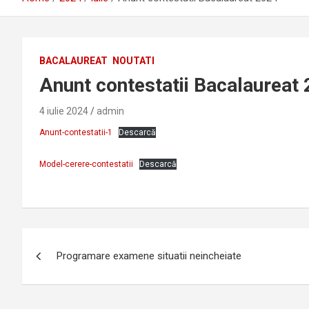
BACALAUREAT
NOUTATI
Anunt contestatii Bacalaureat
4 iulie 2024
admin
Anunt-contestatii-1
Descarcă
Model-cerere-contestatii
Descarcă
Navigare
Programare examene situatii neincheiate
în
articole