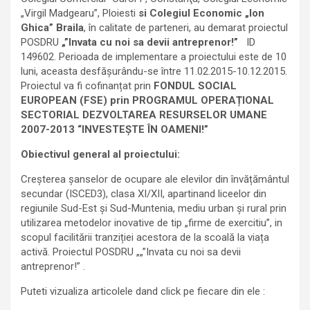
„Virgil Madgearu”, Ploiesti
si Colegiul Economic „Ion
Ghica” Braila
, în calitate de parteneri, au demarat proiectul
POSDRU
„”Invata cu noi sa devii antreprenor!”
ID
149602. Perioada de implementare a proiectului este de 10
luni, aceasta desfășurându-se între 11.02.2015-10.12.2015.
Proiectul va fi cofinanțat prin
FONDUL SOCIAL
EUROPEAN (FSE) prin PROGRAMUL OPERAȚIONAL
SECTORIAL DEZVOLTAREA RESURSELOR UMANE
2007-2013 “INVESTEȘTE ÎN OAMENI!”
Obiectivul general al proiectului:
Creșterea șanselor de ocupare ale elevilor din învățământul
secundar (ISCED3), clasa XI/XII, apartinand liceelor din
regiunile Sud-Est și Sud-Muntenia, mediu urban și rural prin
utilizarea metodelor inovative de tip „firme de exercitiu”, in
scopul facilitării tranziției acestora de la scoală la viața
activă. Proiectul POSDRU „„”Invata cu noi sa devii
antreprenor!” .
Puteti vizualiza articolele dand click pe fiecare din ele :