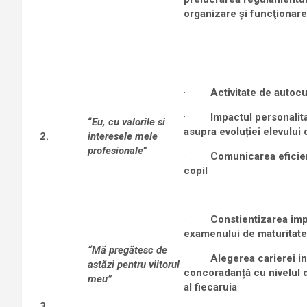
organizare şi funcţionare
·
Activitate de autoc
·
Impactul personalitaț
“
Eu, cu valorile si
asupra evoluției elevului 
2.
interesele mele
profesionale
”
·
Comunicarea eficien
copil
·
Constientizarea imp
examenului de maturitate
“Mă pregătesc de
·
Alegerea carierei in
astăzi pentru viitorul
concoradanță cu nivelul 
meu”
al fiecaruia
3.