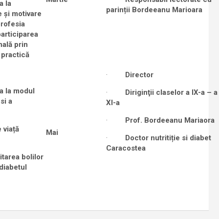
a la
parinții Bordeeanu Marioara
 şi motivare
profesia
participarea
nală prin
 practică
·
Director
ea la modul
·
Diriginţii claselor a IX-a – a
si a
XI-a
·
Prof. Bordeeanu Mariaora
 viață
Mai
·
Doctor nutritiție si diabet
Caracostea
itarea bolilor
diabetul