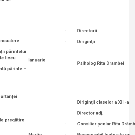
·
Directorii
unoastere
·
Diriginţii
ii părintelui
de liceu
Ianuarie
·
Psiholog Rita Drambei
tă părinte –
ortanței
·
Diriginţii claselor a XII -a
·
Director adj.
de pregătire
·
Consilier şcolar Rita Drâmb
Martie
·
Responsabil lectorate cu