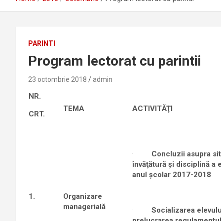
PARINTI
Program lectorat cu parintii
23 octombrie 2018
admin
NR.
TEMA
ACTIVITĂŢI
CRT.
·
Concluzii asupra sit
învăţătură şi disciplină a e
anul şcolar 2017-2018
1.
Organizare
managerială
·
Socializarea elevulu
prelucrarea regulamentul