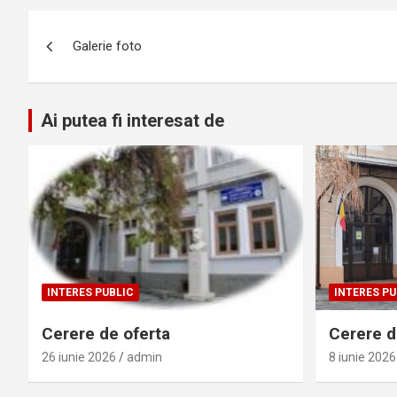
Navigare
Galerie foto
în
articole
Ai putea fi interesat de
INTERES PUBLIC
INTERES PU
Cerere de oferta
Cerere de
26 iunie 2026
admin
8 iunie 2026