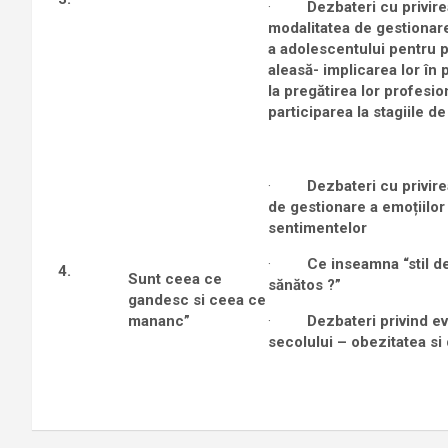
·
Dezbateri cu privire
modalitatea de gestionare
a adolescentului pentru 
aleasă- implicarea lor în 
la pregătirea lor profesio
participarea la stagiile de
·
Dezbateri cu privir
de gestionare a emoțiilor 
sentimentelor
·
Ce inseamna “stil de
4.
Sunt ceea ce
sănătos ?”
gandesc si ceea ce
mananc
”
·
Dezbateri privind ev
secolului – obezitatea si 