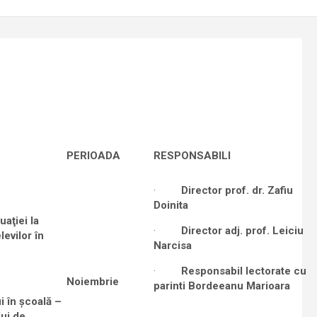
PERIOADA
RESPONSABILI
·
Director prof. dr. Zafiu
Doinita
uaţiei la
·
Director adj. prof. Leiciu
levilor în
Narcisa
·
Responsabil lectorate cu
Noiembrie
parinti Bordeeanu Marioara
i în şcoală –
ui de