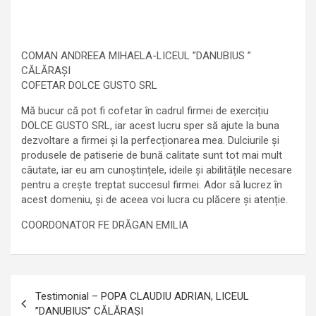
COMAN ANDREEA MIHAELA-LICEUL ”DANUBIUS ”
CĂLĂRAȘI
COFETAR DOLCE GUSTO SRL
Mă bucur că pot fi cofetar în cadrul firmei de exercițiu
DOLCE GUSTO SRL, iar acest lucru sper să ajute la buna
dezvoltare a firmei și la perfecționarea mea. Dulciurile și
produsele de patiserie de bună calitate sunt tot mai mult
căutate, iar eu am cunoștințele, ideile și abilitățile necesare
pentru a crește treptat succesul firmei. Ador să lucrez în
acest domeniu, și de aceea voi lucra cu plăcere și atenție.
COORDONATOR FE DRĂGAN EMILIA
Navigare
Testimonial – POPA CLAUDIU ADRIAN, LICEUL
în
”DANUBIUS” CĂLĂRAȘI