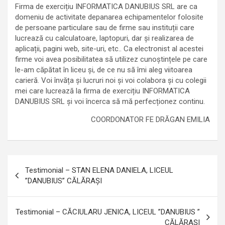
Firma de exercițiu INFORMATICA DANUBIUS SRL are ca
domeniu de activitate depanarea echipamentelor folosite
de persoane particulare sau de firme sau instituții care
lucrează cu calculatoare, laptopuri, dar și realizarea de
aplicații, pagini web, site-uri, etc.. Ca electronist al acestei
firme voi avea posibilitatea să utilizez cunoștințele pe care
le-am căpătat în liceu și, de ce nu să îmi aleg viitoarea
carieră. Voi învăța și lucruri noi și voi colabora și cu colegii
mei care lucrează la firma de exercițiu INFORMATICA
DANUBIUS SRL și voi încerca să mă perfecționez continu.
COORDONATOR FE DRĂGAN EMILIA
Navigare
Testimonial – STAN ELENA DANIELA, LICEUL
în
”DANUBIUS” CĂLĂRAȘI
articole
Testimonial – CĂCIULARU JENICA, LICEUL ”DANUBIUS ”
CĂLĂRAȘI