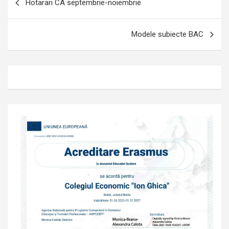
Hotarari CA septembrie-noiembrie
în
articole
Modele subiecte BAC