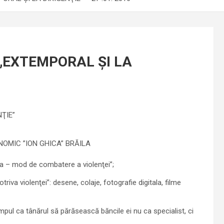
„EXTEMPORAL ŞI LA
ŢIE”
ONOMIC ”ION GHICA” BRĂILA
ia – mod de combatere a violenţei”;
riva violenţei”: desene, colaje, fotografie digitala, filme
pul ca tânărul să părăsească băncile ei nu ca specialist, ci