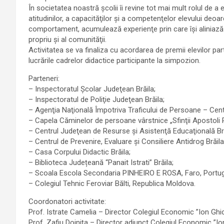
În societatea noastră şcolii îi revine tot mai mult rolul de
atitudinilor, a capacităţilor şi a competenţelor elevului deo
comportament, acumulează experienţe prin care îşi aliniază ex
propriu şi al comunităţii.
Activitatea se va finaliza cu acordarea de premii elevilor pa
lucrările cadrelor didactice participante la simpozion.
Parteneri:
– Inspectoratul Şcolar Judeţean Brăila;
– Inspectoratul de Poliţie Judeţean Brăila;
– Agenţia Naţională Împotriva Traficului de Persoane – Centr
– Capela Căminelor de persoane vârstnice „Sfinţii Apostoli P
– Centrul Judeţean de Resurse şi Asistenţă Educaţională Bră
– Centrul de Prevenire, Evaluare şi Consiliere Antidrog Brăila
– Casa Corpului Didactic Brăila;
– Biblioteca Județeană “Panait Istrati” Brăila;
– Scoala Escola Secondaria PINHEIRO E ROSA, Faro, Portug
– Colegiul Tehnic Feroviar Bălti, Republica Moldova.
Coordonatori activitate:
Prof. Istrate Camelia – Director Colegiul Economic ”Ion Ghic
Prof. Zafiu Doiniţa – Director adjunct Colegiul Economic ”Io