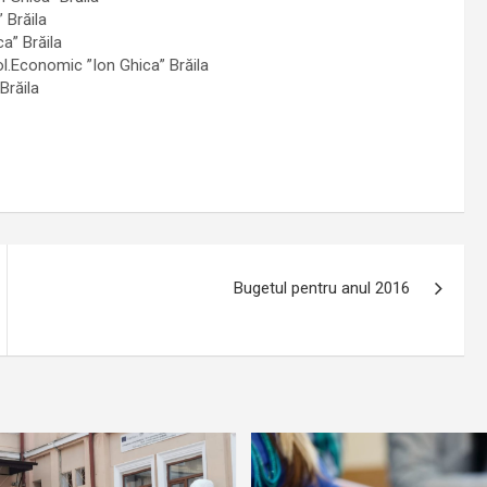
 Brăila
a” Brăila
l.Economic ”Ion Ghica” Brăila
Brăila
Bugetul pentru anul 2016