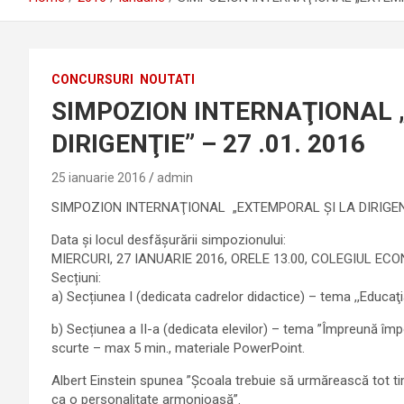
CONCURSURI
NOUTATI
SIMPOZION INTERNAŢIONAL 
DIRIGENŢIE” – 27 .01. 2016
25 ianuarie 2016
admin
SIMPOZION INTERNAŢIONAL „EXTEMPORAL ŞI LA DIRIGEN
Data și locul desfășurării simpozionului:
MIERCURI, 27 IANUARIE 2016, ORELE 13.00, COLEGIUL EC
Secțiuni:
a) Secțiunea I (dedicata cadrelor didactice) – tema ,,Educaţ
b) Secțiunea a II-a (dedicata elevilor) – tema ”Împreună împot
scurte – max 5 min., materiale PowerPoint.
Albert Einstein spunea ”Şcoala trebuie să urmărească tot tim
ca o personalitate armonioasă”.