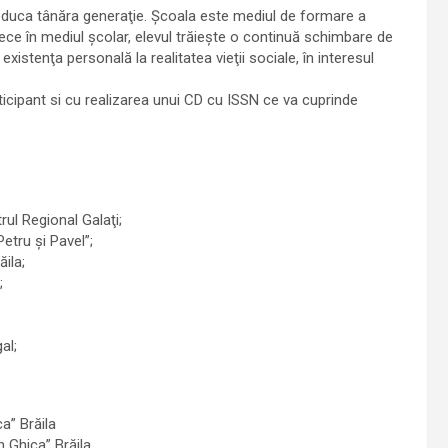
 a educa tânăra generaţie. Şcoala este mediul de formare a
arece în mediul şcolar, elevul trăieşte o continuă schimbare de
istenţa personală la realitatea vieţii sociale, în interesul
rticipant si cu realizarea unui CD cu ISSN ce va cuprinde
ul Regional Galaţi;
etru şi Pavel”;
ila;
;
al;
a” Brăila
n Ghica” Brăila