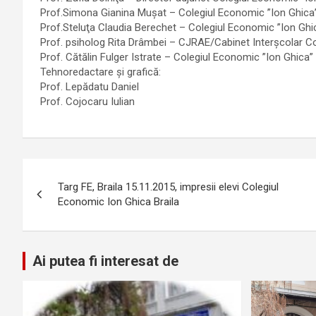
Prof.Simona Gianina Muşat – Colegiul Economic ”Ion Ghica”
Prof.Steluţa Claudia Berechet – Colegiul Economic ”Ion Ghic
Prof. psiholog Rita Drâmbei – CJRAE/Cabinet Interşcolar Co
Prof. Cătălin Fulger Istrate – Colegiul Economic ”Ion Ghica” 
Tehnoredactare și grafică:
Prof. Lepădatu Daniel
Prof. Cojocaru Iulian
Navigare
Targ FE, Braila 15.11.2015, impresii elevi Colegiul
în
Economic Ion Ghica Braila
articole
Ai putea fi interesat de