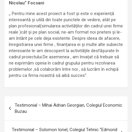
Nicolau” Focsani
,, Pentru mine acest proiect a fost și este o experiență
interesantă și utilă din toate punctele de vedere, atât pe
plan profesional(simularea activităților din cadrul unei firme
reale )cât și pe plan social, ne-am format noi prieteni și le-
am întărit pe cele deja existente. Despre ideea de afacere,
înregistrarea unei firme , finanțarea ei și multe alte subiecte
interesante le-am descoperit la activitățile desfășurate în
cadrul proiectului.De asemenea , am învațat că trebuie să
ne exprimăm opinia în cadrul grupului pentru rezolvarea
problemelor ,să colaborăm între noi , să lucrăm în echipă
pentru ca firma noastră să aibă succes”.
Navigare
Testimonial – Mihai Adrian Georgian, Colegiul Economic
în
Buzau
articole
Testimonial – Solomon Ionel, Colegiul Tehnic ”Edmond