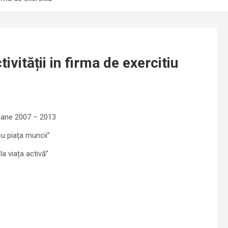
vității in firma de exercitiu
mane 2007 – 2013
cu piaţa muncii”
la viața activă”