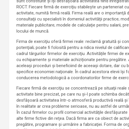
sunt constituite şi îşi desfăşoară activitatea fiind înregistr
ROCT. Fiecare firmă de exerciţiu stabilește un parteneriat c
activitate, numită firmă reală. Firma reală are o importanţă 
consultaţii cu specialisti în domeniul activităţii practice; 
materiale publicitare; modele de calculaţie pentru salarii, pr
locului de muncă.
Firma de exerciţiu oferă firmei reale: reclamă gratuită şi co
potenţiali; poate fi folosită pentru a ridica nivelul de califi
cadrul târgurilor firmelor de exerciţiu. Activitățile firmei d
cu echipamente și materiale achiziționate pentru pregătire. A
aceleaşi proceduri şi beneficiind de aceeaşi dotare, dar cu ba
specifice economiei naţionale. În cadrul acestora elevii î
conducerea metodologică a coordonatorilor firme de exerci
Fiecare firmă de exerciţiu se concentrează pe situaţii reale
activitate bine precizat, pe care nu şi-l poate schimba decât c
desfăşoară activitatea într-o atmosferă productivă reală şi î
în realitate ar crea probleme serioase, nu au astfel de urmări 
În cazul firmelor cu profil comercial activităţile desfăşurate
alte firme fictive din reţea. Dacă firma are ca obiect de activi
pregătire, programare şi urmărire a fabricaţiei. Forma de org