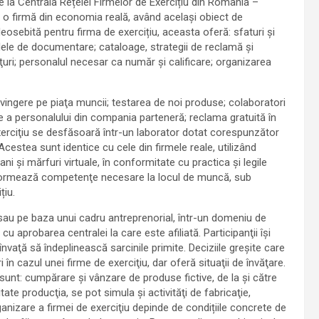
ate la Centrala Rețelei Firmelor de Exercițiu din România –
u o firmă din economia reală, având acelaşi obiect de
deosebită pentru firma de exercițiu, aceasta oferă: sfaturi şi
modele de documentare; cataloage, strategii de reclamă şi
eţuri; personalul necesar ca număr şi calificare; organizarea
nvingere pe piaţa muncii; testarea de noi produse; colaboratori
care a personalului din compania parteneră; reclama gratuită în
e exerciţiu se desfăsoară într-un laborator dotat corespunzător
cestea sunt identice cu cele din firmele reale, utilizând
ni şi mărfuri virtuale, în conformitate cu practica şi legile
și formează competenţe necesare la locul de muncă, sub
țiu.
 sau pe baza unui cadru antreprenorial, într-un domeniu de
u aprobarea centralei la care este afiliată. Participanţii îşi
nvaţă să îndeplinească sarcinile primite. Deciziile greşite care
în cazul unei firme de exerciţiu, dar oferă situaţii de învăţare.
 sunt: cumpărare şi vânzare de produse fictive, de la şi către
tate producţia, se pot simula şi activităţi de fabricaţie,
anizare a firmei de exerciţiu depinde de condițiile concrete de