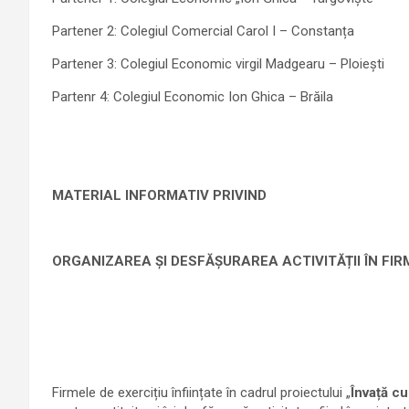
Partener 2: Colegiul Comercial Carol I – Constanța
Partener 3: Colegiul Economic virgil Madgearu – Ploiești
Partenr 4: Colegiul Economic Ion Ghica – Brăila
MATERIAL INFORMATIV PRIVIND
ORGANIZAREA ȘI DESFĂȘURAREA ACTIVITĂȚII ÎN FIR
Firmele de exercițiu înființate în cadrul proiectului „
Învață c