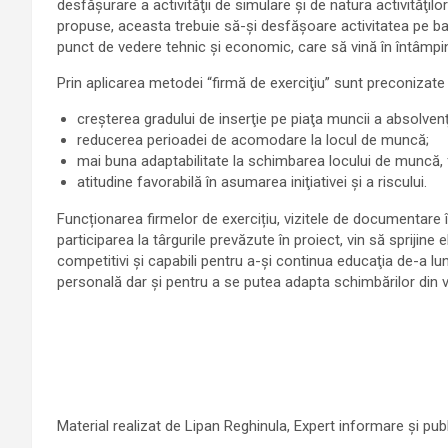
desfăşurare a activităţii de simulare şi de natura activităţil
propuse, aceasta trebuie să-şi desfăşoare activitatea pe ba
punct de vedere tehnic şi economic, care să vină în întâmpin
Prin aplicarea metodei “firmă de exerciţiu” sunt preconizate
creşterea gradului de inserţie pe piaţa muncii a absolvenţi
reducerea perioadei de acomodare la locul de muncă;
mai buna adaptabilitate la schimbarea locului de muncă, fl
atitudine favorabilă în asumarea iniţiativei şi a riscului.
Funcționarea firmelor de exercițiu, vizitele de documentare în 
participarea la târgurile prevăzute în proiect, vin să sprijine e
competitivi și capabili pentru a-şi continua educaţia de-a lung
personală dar şi pentru a se putea adapta schimbărilor din v
Material realizat de Lipan Reghinula, Expert informare și publ