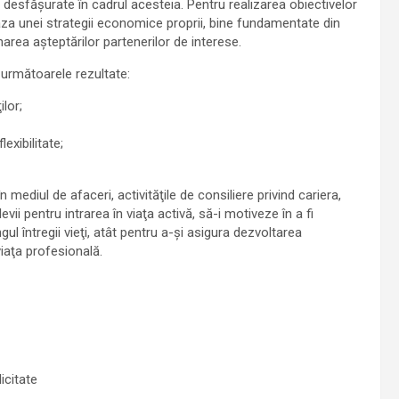
or desfăşurate în cadrul acesteia. Pentru realizarea obiectivelor
za unei strategii economice proprii, bine fundamentate din
area aşteptărilor partenerilor de interese.
 următoarele rezultate:
lor;
exibilitate;
mediul de afaceri, activităţile de consiliere privind cariera,
levii pentru intrarea în viaţa activă, să-i motiveze în a fi
ul întregii vieţi, atât pentru a-şi asigura dezvoltarea
iaţa profesională.
icitate