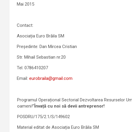
Mai 2015
Contact:
Asociația Euro Brăila SM
Președinte: Dan Mircea Cristian
Str. Mihail Sebastian nr.20
Tel. 0786410207
Email:
eurobraila@gmail.com
Programul Operațional Sectorial Dezvoltarea Resurselor U
oameni!”
Învață cu noi să devii antreprenor!
POSDRU/175/2.1/S/149602
Material editat de Asociația Euro Brăila SM