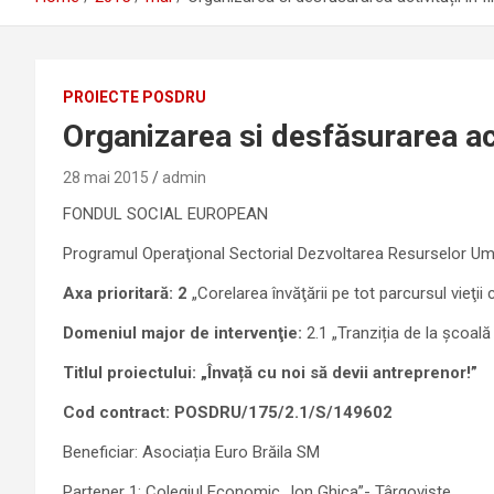
PROIECTE POSDRU
Organizarea si desfăsurarea acti
28 mai 2015
admin
FONDUL SOCIAL EUROPEAN
Programul Operaţional Sectorial Dezvoltarea Resurselor U
Axa prioritară: 2
„Corelarea învăţării pe tot parcursul vieţii 
Domeniul major de intervenţie:
2.1 „Tranziția de la școală 
Titlul proiectului: „Învață cu noi să devii antreprenor!”
Cod contract: POSDRU/175/2.1/S/149602
Beneficiar: Asociația Euro Brăila SM
Partener 1: Colegiul Economic „Ion Ghica”- Târgoviște