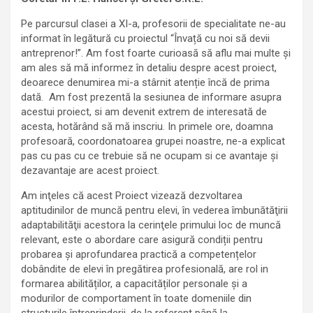
Pe parcursul clasei a XI-a, profesorii de specialitate ne-au
informat în legătură cu proiectul “Învață cu noi să devii
antreprenor!”. Am fost foarte curioasă să aflu mai multe şi
am ales să mă informez în detaliu despre acest proiect,
deoarece denumirea mi-a stârnit atenție încă de prima
dată. Am fost prezentă la sesiunea de informare asupra
acestui proiect, si am devenit extrem de interesată de
acesta, hotărând să mă inscriu. In primele ore, doamna
profesoară, coordonatoarea grupei noastre, ne-a explicat
pas cu pas cu ce trebuie să ne ocupam si ce avantaje și
dezavantaje are acest proiect.
Am inţeles că acest Proiect vizează dezvoltarea
aptitudinilor de muncă pentru elevi, în vederea îmbunătăţirii
adaptabilităţii acestora la cerinţele primului loc de muncă
relevant, este o abordare care asigură condiții pentru
probarea și aprofundarea practică a competențelor
dobândite de elevi în pregătirea profesională, are rol in
formarea abilităților, a capacităților personale și a
modurilor de comportament în toate domeniile din