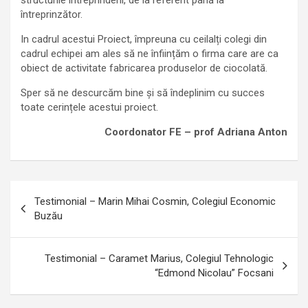
structurile întreprinderii, de la referent până la
întreprinzător.
In cadrul acestui Proiect, împreuna cu ceilalți colegi din
cadrul echipei am ales să ne înființăm o firma care are ca
obiect de activitate fabricarea produselor de ciocolată.
Sper să ne descurcăm bine și să îndeplinim cu succes
toate cerințele acestui proiect.
Coordonator FE – prof Adriana Anton
Navigare
Testimonial – Marin Mihai Cosmin, Colegiul Economic
în
Buzău
articole
Testimonial – Caramet Marius, Colegiul Tehnologic
“Edmond Nicolau” Focsani