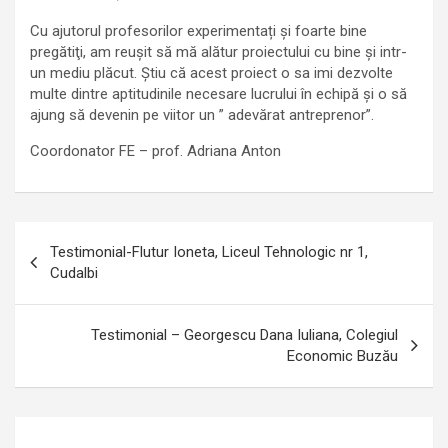
Cu ajutorul profesorilor experimentați și foarte bine
pregătiţi, am reuşit să mă alătur proiectului cu bine și intr-
un mediu plăcut. Știu că acest proiect o sa imi dezvolte
multe dintre aptitudinile necesare lucrului în echipă și o să
ajung să devenin pe viitor un ” adevărat antreprenor”.
Coordonator FE – prof. Adriana Anton
Navigare
Testimonial-Flutur Ioneta, Liceul Tehnologic nr 1,
în
Cudalbi
articole
Testimonial – Georgescu Dana Iuliana, Colegiul
Economic Buzău