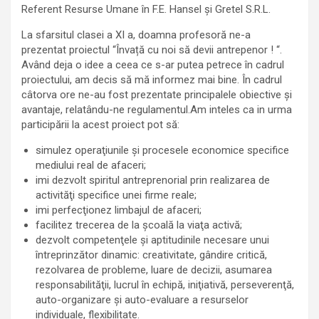
Referent Resurse Umane în F.E. Hansel și Gretel S.R.L.
La sfarsitul clasei a XI a, doamna profesoră ne-a
prezentat proiectul “Învață cu noi să devii antrepenor ! “.
Având deja o idee a ceea ce s-ar putea petrece în cadrul
proiectului, am decis să mă informez mai bine. În cadrul
câtorva ore ne-au fost prezentate principalele obiective și
avantaje, relatându-ne regulamentul.Am inteles ca in urma
participării la acest proiect pot să:
simulez operaţiunile şi procesele economice specifice
mediului real de afaceri;
imi dezvolt spiritul antreprenorial prin realizarea de
activităţi specifice unei firme reale;
imi perfecţionez limbajul de afaceri;
facilitez trecerea de la şcoală la viaţa activă;
dezvolt competenţele şi aptitudinile necesare unui
întreprinzător dinamic: creativitate, gândire critică,
rezolvarea de probleme, luare de decizii, asumarea
responsabilităţii, lucrul în echipă, iniţiativă, perseverenţă,
auto-organizare şi auto-evaluare a resurselor
individuale, flexibilitate.