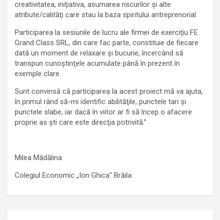
creativitatea, iniţiativa, asumarea riscurilor şi alte
atribute/calităţi care stau la baza spiritului antreprenorial.
Participarea la sesiunile de lucru ale firmei de exerciţiu FE
Grand Class SRL, din care fac parte, constituie de fiecare
dată un moment de relaxare şi bucurie, încercând să
transpun cunoştinţele acumulate până în prezent în
exemple clare.
Sunt convinsă că participarea la acest proiect mă va ajuta,
în primul rând să-mi identific abilităţile, punctele tari şi
punctele slabe, iar dacă în viitor ar fi să încep o afacere
proprie as şti care este direcţia potrivită.”
Milea Mădălina
Colegiul Economic „Ion Ghica” Brăila
Navigare