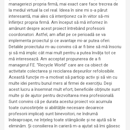
manageriezi propria firmă, mai exact care face trecrea de
la mediul virtual la cel real. Ideea în sine mi s-a părut
interesantă, mai ales că intenționez ca în viitor să-mi
înființez propria firmă. Am început să mă infomez în
amănunt despre acest proiect întrebând profesorii
coordonatori. Astfel, am aflat pe ce perioadă se va
implementa proiectul și ce avantaje mi-ar putea oferi.
Detaliile proiectului m-au convins că ar fi bine să mă înscriu
și să mă implic cât mai mult pentru a putea învăța tot ce
mă interesează. Am acceptat propunerea de a fi
managerul F.E. ”Recycle World” care are ca obiect de
activitate colectarea și reciclarea deșeurilor refolosibile.
Această funcție m-a motivat să particip activ și să vin cu
multe idei pentru bunul mers al firmei de exercițiu. Deși
acest lucru a însemnat mult efort, beneficiile obținute sunt
multe și de ajutor pentru dezvoltarea mea profesională.
Sunt convins că pe durata acestui proiect voi acumula
toate cunostințele si abilitățile necesare deoarece
profesorii implicați sunt binevoitori, ne îndrumă
îndeaproape, ne înțeleg toate stângăciile și ne ajută să le
eliminăm. Și consilierea în carieră m-a ajutat să îmi găsesc