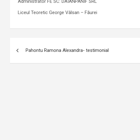
Administrator FE SC: DAIANPANIF SRL
Liceul Teoretic George Vâlsan – Făurei
Navigare
Pahontu Ramona Alexandra- testimonial
în
articole